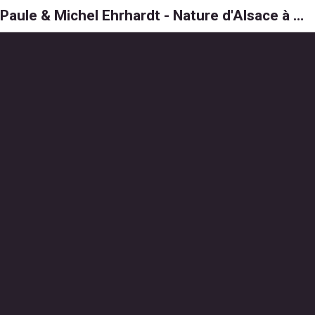
Paule & Michel Ehrhardt - Nature d'Alsace à 6, 8 et 1000 pattes