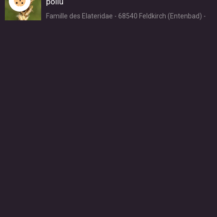
poilu
Famille des Elateridae - 68540 Feldkirch (Entenbad) -
17 mai 2017
Cidnopus pilosus (Leske, 1785) - Cidnope
poilu
Famille des Elateridae - 68490 Ottmarsheim
(Grünhutte) - 12 mai 2019
Ctenicera cuprea (Fabricius, 1775) (mâle)
Grande espèce 15-22 mm à la grande variété de
coloration métallique. Mai/juillet. Il affectionne la
montagne. Famille des Elateridae - 67530 Ottrott (Mt
Sainte-Odile) - 28 mai 2009
Dalopius marginatus (Linnaeus, 1758) -
Dalopie marginée
Taille 8-10 mm. Mai/juillet. Forestier. Famille des
Elateridae - 68190 Ungersheim (Ecomusée d'Alsace) -
29 avril 2015