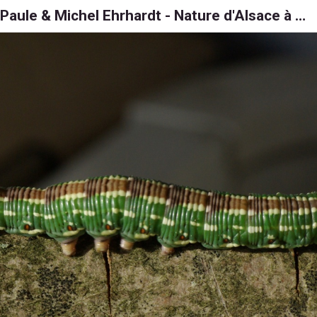
Paule & Michel Ehrhardt - Nature d'Alsace à 6, 8 et 1000 pattes