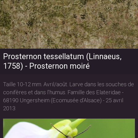
Prosternon tessellatum (Linnaeus,
1758) - Prosternon moiré
Taille 10-12 mm. Avril/août. Larve dans les souches de
conifères et dans l'humus. Famille des Elateridae -
68190 Ungersheim (Ecomusée d'Alsace) - 25 avril
2013