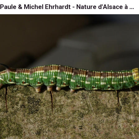
Paule & Michel Ehrhardt - Nature d'Alsace à 6, 8 et 1000 pattes