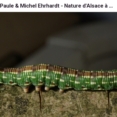
Paule & Michel Ehrhardt - Nature d'Alsace à 6, 8 et 1000 pattes