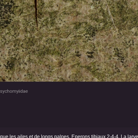
sychomyiidae
 les ailes et de longs palpes. Eperons tibiaux 2-4-4. La larve n