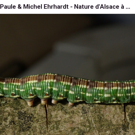
Paule & Michel Ehrhardt - Nature d'Alsace à 6, 8 et 1000 pattes