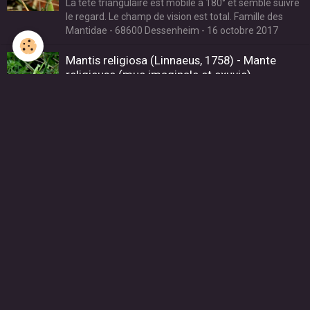
La tête triangulaire est mobile à 180° et semble suivre
le regard. Le champ de vision est total. Famille des
Mantidae - 68600 Dessenheim - 16 octobre 2017
Mantis religiosa (Linnaeus, 1758) - Mante
religieuse (mue imaginale et exuvie)
Dernière mue pour cette Mante dont les ailes sont en
cours de déploiement. Famille des Mantidae - 68600
Dessenheim - 18 août 2019
Mantis religiosa (Linnaeus, 1758) - Mante
religieuse (exuvie)
Exuvie toute fraiche de la Mante précitée. Famille des
Mantidae - 68600 Dessenheim - 18 août 2019
Mantis religiosa (Linnaeus, 1758) - Mante
religieuse (accouplement)
L'accouplement est long et peut durer plusieurs
heures. La femelle peut parfois dévorer son mâle.
Famille des Mantidae - 68700 Cernay - 22 août 2011