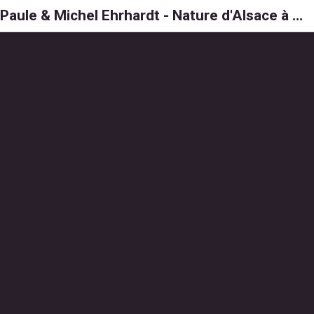
Paule & Michel Ehrhardt - Nature d'Alsace à 6, 8 et 1000 pattes