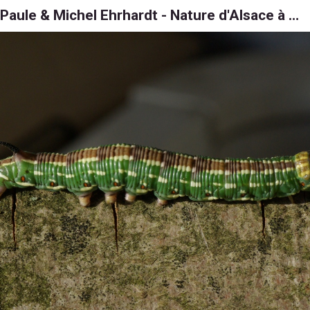
Paule & Michel Ehrhardt - Nature d'Alsace à 6, 8 et 1000 pattes