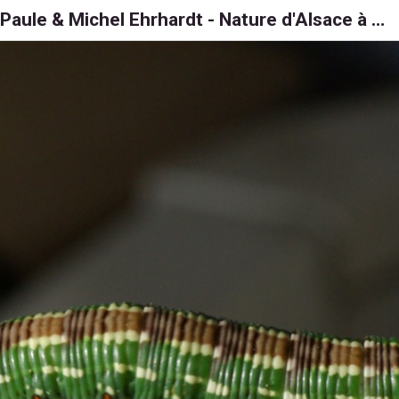
Paule & Michel Ehrhardt - Nature d'Alsace à 6, 8 et 1000 pattes