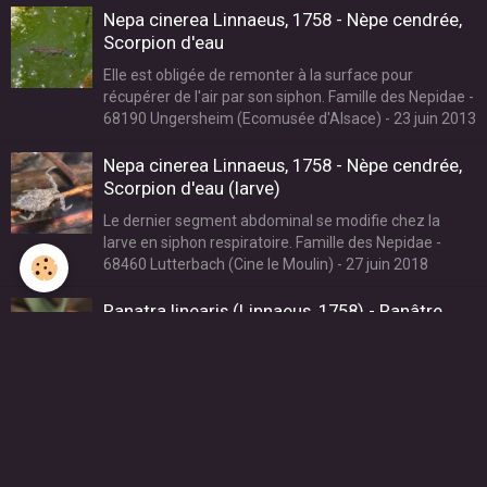
Nepa cinerea Linnaeus, 1758 - Nèpe cendrée,
Scorpion d'eau
Elle est obligée de remonter à la surface pour
récupérer de l'air par son siphon. Famille des Nepidae -
68190 Ungersheim (Ecomusée d'Alsace) - 23 juin 2013
Nepa cinerea Linnaeus, 1758 - Nèpe cendrée,
Scorpion d'eau (larve)
Le dernier segment abdominal se modifie chez la
larve en siphon respiratoire. Famille des Nepidae -
68460 Lutterbach (Cine le Moulin) - 27 juin 2018
Ranatra linearis (Linnaeus, 1758) - Ranâtre
Taille : 30-40 mm sans le siphon, 25-35 mm pour le
siphon. Filiforme, elle chasse discrètement à l'affût
dans les plantes. Famille des Nepidae - 68190
Ungersheim (Ecomusée d'Alsace) - 27 juillet 2014
Ranatra linearis (Linnaeus, 1758) - Ranâtre