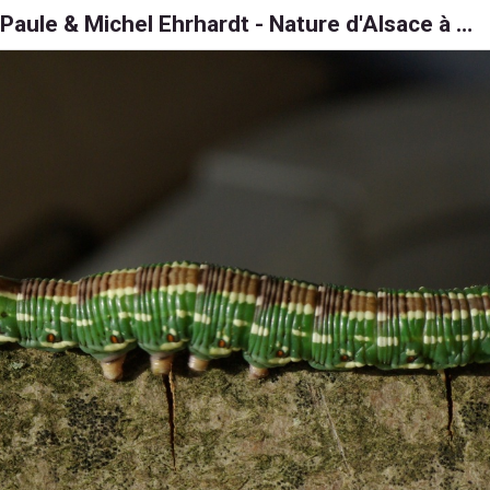
Paule & Michel Ehrhardt - Nature d'Alsace à 6, 8 et 1000 pattes