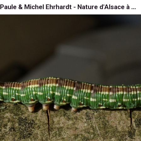
Paule & Michel Ehrhardt - Nature d'Alsace à 6, 8 et 1000 pattes