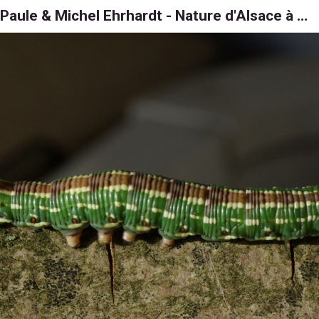
Paule & Michel Ehrhardt - Nature d'Alsace à 6, 8 et 1000 pattes