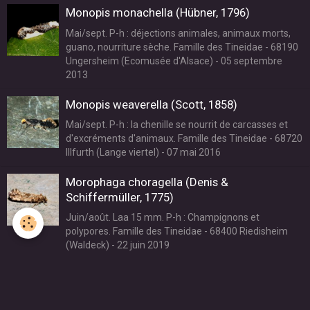
Monopis monachella (Hübner, 1796)
Mai/sept. P-h : déjections animales, animaux morts,
guano, nourriture sèche. Famille des Tineidae - 68190
Ungersheim (Ecomusée d'Alsace) - 05 septembre
2013
Monopis weaverella (Scott, 1858)
Mai/sept. P-h : la chenille se nourrit de carcasses et
d'excréments d'animaux. Famille des Tineidae - 68720
Illfurth (Lange viertel) - 07 mai 2016
Morophaga choragella (Denis &
Schiffermüller, 1775)
Juin/août. Laa 15 mm. P-h : Champignons et
polypores. Famille des Tineidae - 68400 Riedisheim
(Waldeck) - 22 juin 2019
Nemapogon granella (Linnaeus, 1758) -
Teigne des grains