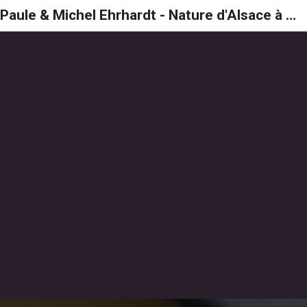
Paule & Michel Ehrhardt - Nature d'Alsace à 6, 8 et 1000 pattes