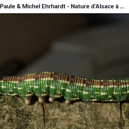
Paule & Michel Ehrhardt - Nature d'Alsace à 6, 8 et 1000 pattes