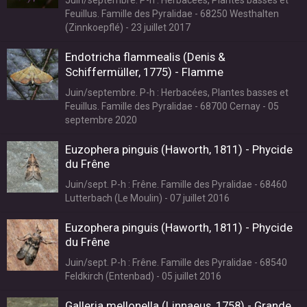
Juin/septembre. P-h : Herbacées, Plantes basses et
Feuillus. Famille des Pyralidae - 68250 Westhalten
(Zinnkoepflé) - 23 juillet 2017
Endotricha flammealis (Denis &
Schiffermüller, 1775) - Flamme
Juin/septembre. P-h : Herbacées, Plantes basses et
Feuillus. Famille des Pyralidae - 68700 Cernay - 05
septembre 2020
Euzophera pinguis (Haworth, 1811) - Phycide
du Frêne
Juin/sept. P-h : Frêne. Famille des Pyralidae - 68460
Lutterbach (Le Moulin) - 07 juillet 2016
Euzophera pinguis (Haworth, 1811) - Phycide
du Frêne
Juin/sept. P-h : Frêne. Famille des Pyralidae - 68540
Feldkirch (Entenbad) - 05 juillet 2016
Galleria mellonella (Linnaeus, 1758) - Grande