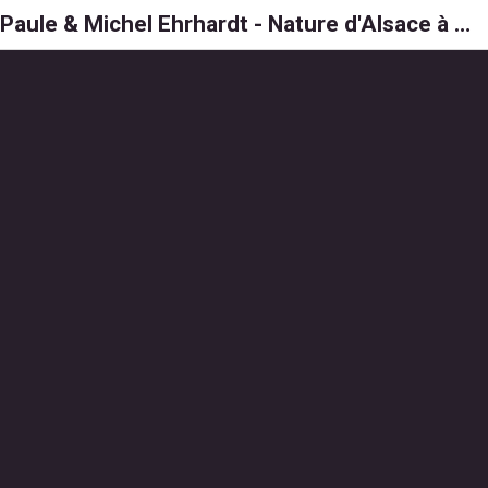
Paule & Michel Ehrhardt - Nature d'Alsace à 6, 8 et 1000 pattes