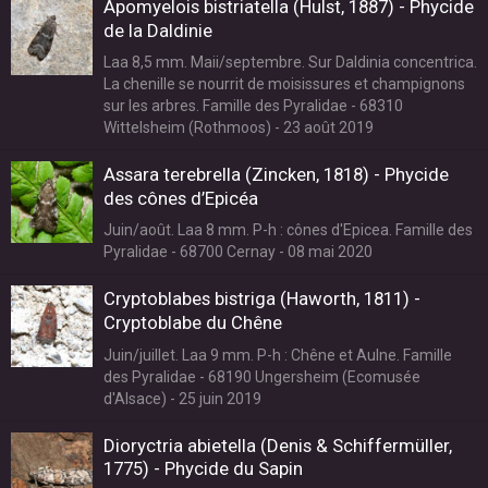
Apomyelois bistriatella (Hulst, 1887) - Phycide
de la Daldinie
Laa 8,5 mm. Maii/septembre. Sur Daldinia concentrica.
La chenille se nourrit de moisissures et champignons
sur les arbres. Famille des Pyralidae - 68310
Wittelsheim (Rothmoos) - 23 août 2019
Assara terebrella (Zincken, 1818) - Phycide
des cônes d’Epicéa
Juin/août. Laa 8 mm. P-h : cônes d'Epicea. Famille des
Pyralidae - 68700 Cernay - 08 mai 2020
Cryptoblabes bistriga (Haworth, 1811) -
Cryptoblabe du Chêne
Juin/juillet. Laa 9 mm. P-h : Chêne et Aulne. Famille
des Pyralidae - 68190 Ungersheim (Ecomusée
d'Alsace) - 25 juin 2019
Dioryctria abietella (Denis & Schiffermüller,
1775) - Phycide du Sapin