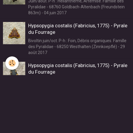
Juin/août. P-h : Hélianthème, Artémise. Famille des
Pyralidae - 68760 Goldbach-Altenbach (Freundstein
863m) - 04 juin 2017
Hypsopygia costalis (Fabricius, 1775) - Pyrale
du Fourrage
Bivoltin juin/oct. P-h : Foin, Débris organiques. Famille
des Pyralidae - 68250 Westhalten (Zinnkoepflé) - 29
août 2017
Hypsopygia costalis (Fabricius, 1775) - Pyrale
du Fourrage
Bivoltin juin/oct. P-h : Foin, Débris organiques. Famille
des Pyralidae - 68700 Cernay - 25 juin 2020
Hypsopygia costalis (Fabricius, 1775) - Pyrale
du Fourrage
Bivoltin juin/oct. P-h : Foin, Débris organiques. Famille
des Pyralidae - 68190 Ungersheim (Ecomusée
d'Alsace) - 01 octobre 2014