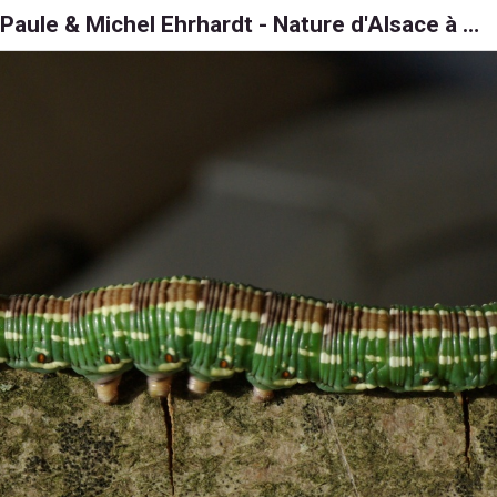
Paule & Michel Ehrhardt - Nature d'Alsace à 6, 8 et 1000 pattes