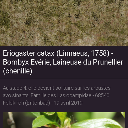
Eriogaster catax (Linnaeus, 1758) -
Bombyx Evérie, Laineuse du Prunellier
(chenille)
Au stade 4, elle devient solitaire sur les arbustes
avoisinants. Famille des Lasiocampidae - 68540
Feldkirch (Entenbad) - 19 avril 2019