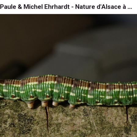
Paule & Michel Ehrhardt - Nature d'Alsace à 6, 8 et 1000 pattes