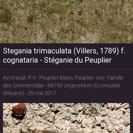
Stegania trimaculata (Villers, 1789) f.
cognataria - Stéganie du Peuplier
Avril/août. P-h : Peuplier blanc, Peuplier noir. Famille
des Geometridae - 68190 Ungersheim (Ecomusée
d'Alsace) - 29 mai 2017