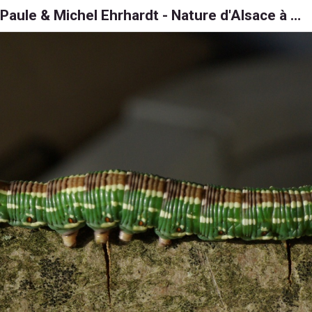
Paule & Michel Ehrhardt - Nature d'Alsace à 6, 8 et 1000 pattes