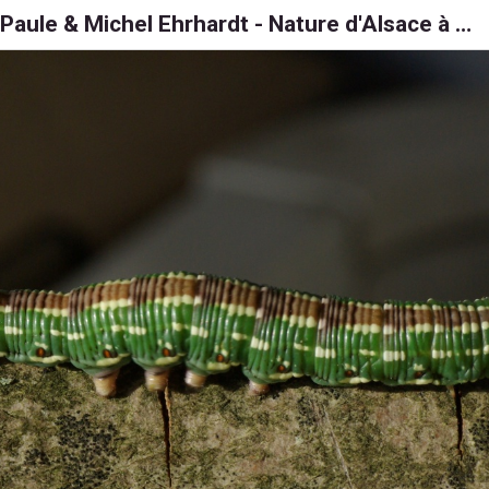
Paule & Michel Ehrhardt - Nature d'Alsace à 6, 8 et 1000 pattes