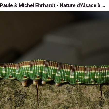
Paule & Michel Ehrhardt - Nature d'Alsace à 6, 8 et 1000 pattes