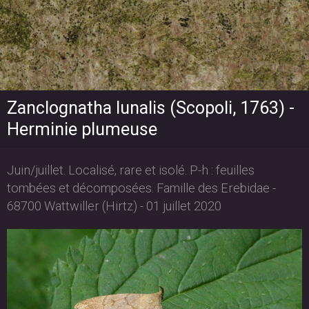
Zanclognatha lunalis (Scopoli, 1763) -
Herminie plumeuse
Juin/juillet. Localisé, rare et isolé. P-h : feuilles
tombées et décomposées. Famille des Erebidae -
68700 Wattwiller (Hirtz) - 01 juillet 2020