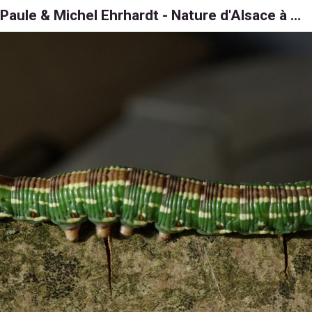
Paule & Michel Ehrhardt - Nature d'Alsace à 6, 8 et 1000 pattes