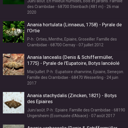
Juin/août. En milieux humides, bois et jardins. Famille
des Crambidae - 68700 Steinbach (481 m) - 26 mai
2020
Anania hortulata (Linnaeus, 1758) - Pyrale de
l'Ortie
P-h : Orties, Menthe, Epiaire, Groseiller. Famille des
Crambidae - 68700 Cernay - 07 juillet 2012
Anania lancealis (Denis & Schiffermüller,
1775) - Pyrale de l'Eupatoire, Botys lancéolé
Mai/juillet. P-h : Eupatoire chanvrine, Epiaire, Seneçon.
Famille des Crambidae - 68470 Wesserling - 24 juin
2017
Anania stachydalis (Zincken, 1821) - Botys
des Epiaires
Juin/août. P-h : Epiaire. Famille des Crambidae - 68190
Ungersheim (Ecomusée d'Alsace) - 07 août 2017
Anania verbascalis (Denis & Schiffermüller,