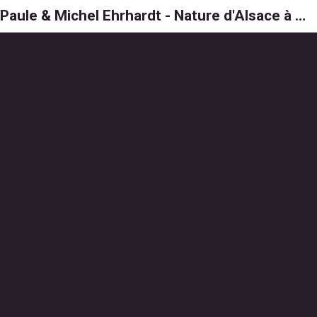
Paule & Michel Ehrhardt - Nature d'Alsace à 6, 8 et 1000 pattes