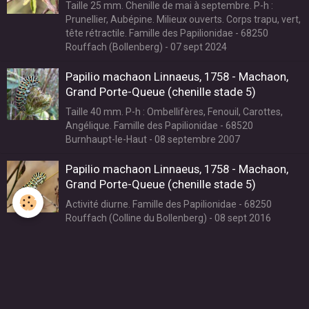
Taille 25 mm. Chenille de mai à septembre. P-h :
Prunellier, Aubépine. Milieux ouverts. Corps trapu, vert,
tête rétractile. Famille des Papilionidae - 68250
Rouffach (Bollenberg) - 07 sept 2024
Papilio machaon Linnaeus, 1758 - Machaon,
Grand Porte-Queue (chenille stade 5)
Taille 40 mm. P-h : Ombellifères, Fenouil, Carottes,
Angélique. Famille des Papilionidae - 68520
Burnhaupt-le-Haut - 08 septembre 2007
Papilio machaon Linnaeus, 1758 - Machaon,
Grand Porte-Queue (chenille stade 5)
Activité diurne. Famille des Papilionidae - 68250
Rouffach (Colline du Bollenberg) - 08 sept 2016
Papilio machaon Linnaeus, 1758 - Machaon,
Grand Porte-Queue (chenille stade 4)
La selle dorsale blanche s'estompe et les picots
régressent. Famille des Papilionidae - 68520