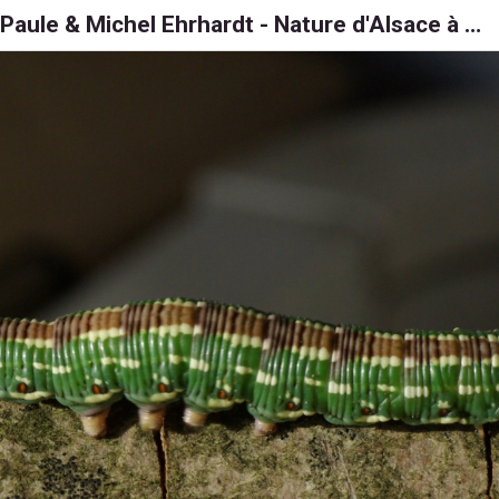
Paule & Michel Ehrhardt - Nature d'Alsace à 6, 8 et 1000 pattes