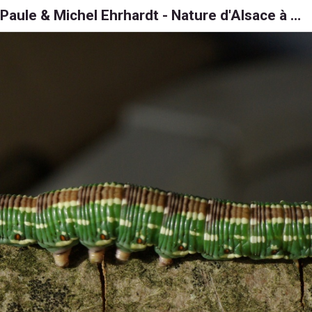
Paule & Michel Ehrhardt - Nature d'Alsace à 6, 8 et 1000 pattes