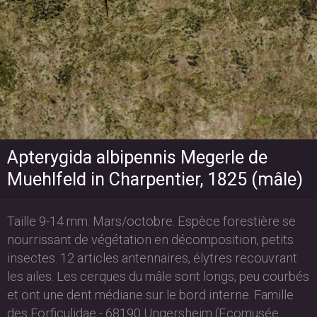
Apterygida albipennis Megerle de
Muehlfeld in Charpentier, 1825 (mâle)
Taille 9-14 mm. Mars/octobre. Espèce forestière se
nourrissant de végétation en décomposition, petits
insectes. 12 articles antennaires, élytres recouvrant
les ailes. Les cerques du mâle sont longs, peu courbés
et ont une dent médiane sur le bord interne. Famille
des Forficulidae - 68190 Ungersheim (Ecomusée