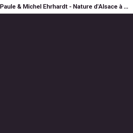
Paule & Michel Ehrhardt - Nature d'Alsace à 6, 8 et 1000 pattes