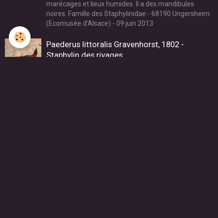
marécages et lieux humides. Il a des mandibules
noires. Famille des Staphylinidae - 68190 Ungersheim
(Ecomusée d'Alsace) - 09 juin 2013
Paederus littoralis Gravenhorst, 1802 -
Staphylin des rivages
Famille des Staphylinidae - 68700 Cernay - 04 mai
2020
Paederus littoralis Gravenhorst, 1802 -
Staphylin des rivages
Famille des Staphylinidae - 68190 Ungersheim
(Ecomusée d'Alsace) - 20 mars 2013
Paederus riparius (Linnaeus, 1758) - Staphylin
rouge à tête noire et étuis bleus
Contrairement à P. Littoralis, il est pourvu d'ailes.
Famille des Staphylinidae - 68190 Ungersheim
(Ecomusée d'Alsace) - 15 août 2020