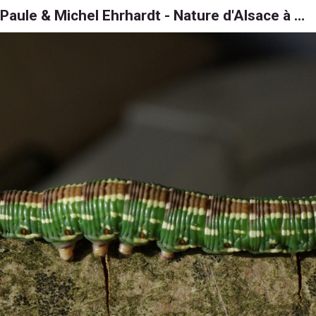
Paule & Michel Ehrhardt - Nature d'Alsace à 6, 8 et 1000 pattes