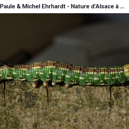
Paule & Michel Ehrhardt - Nature d'Alsace à 6, 8 et 1000 pattes