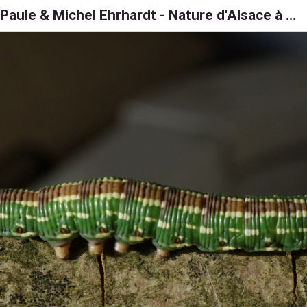
Paule & Michel Ehrhardt - Nature d'Alsace à 6, 8 et 1000 pattes