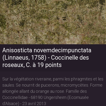
Anisosticta novemdecimpunctata
(Linnaeus, 1758) - Coccinelle des
roseaux, C. à 19 points
Sur la végétation riveraine, parmi les phragmites et les
saules. Se nourrit de pucerons, micromycètes. Forme
allongée allant du orange au rose. Famille des
Coccinellidae - 68190 Ungersheim (Ecomusée
d'Alsace) - 23 avril 2013