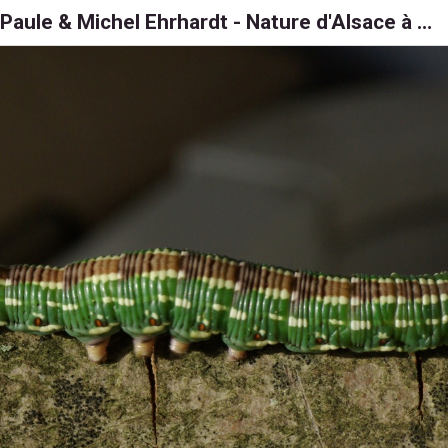
Paule & Michel Ehrhardt - Nature d'Alsace à 6, 8 et 1000 pattes