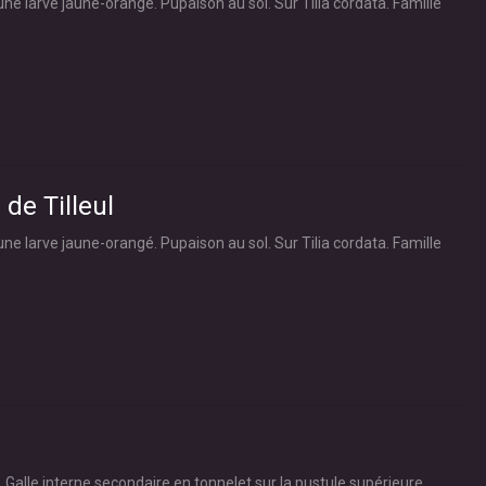
 une larve jaune-orangé. Pupaison au sol. Sur Tilia cordata. Famille
 de Tilleul
 une larve jaune-orangé. Pupaison au sol. Sur Tilia cordata. Famille
Galle interne secondaire en tonnelet sur la pustule supérieure.