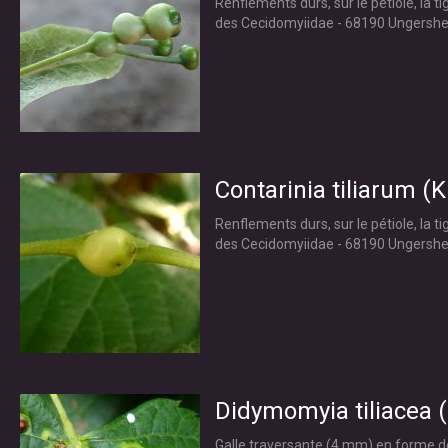
Renflements durs, sur le pétiole, la t
des Cecidomyiidae - 68190 Ungershe
Contarinia tiliarum (Ki
Renflements durs, sur le pétiole, la t
des Cecidomyiidae - 68190 Ungershe
Didymomyia tiliacea (B
Galle traversante (4 mm) en forme de 