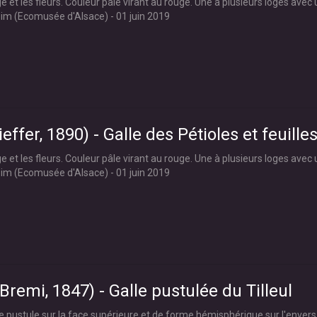
ige et les fleurs. Couleur pâle virant au rouge. Une à plusieurs loges avec
im (Ecomusée d'Alsace) - 01 juin 2019
effer, 1890) - Galle des Pétioles et feuilles
ige et les fleurs. Couleur pâle virant au rouge. Une à plusieurs loges avec
im (Ecomusée d'Alsace) - 01 juin 2019
remi, 1847) - Galle pustulée du Tilleul
pustule sur la face supérieure et de forme hémisphérique sur l'envers. 