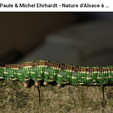
Paule & Michel Ehrhardt - Nature d'Alsace à 6, 8 et 1000 pattes