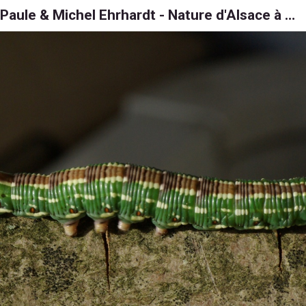
Paule & Michel Ehrhardt - Nature d'Alsace à 6, 8 et 1000 pattes