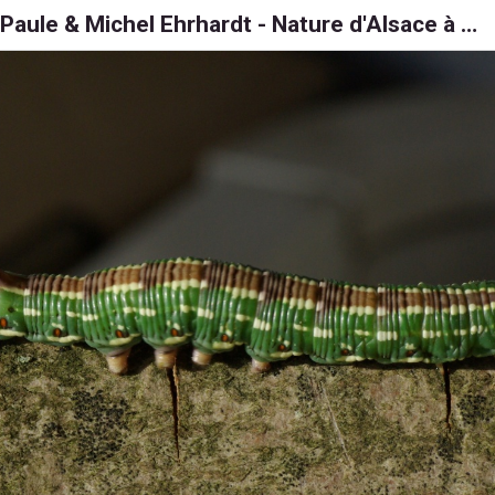
Paule & Michel Ehrhardt - Nature d'Alsace à 6, 8 et 1000 pattes