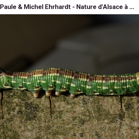
Paule & Michel Ehrhardt - Nature d'Alsace à 6, 8 et 1000 pattes