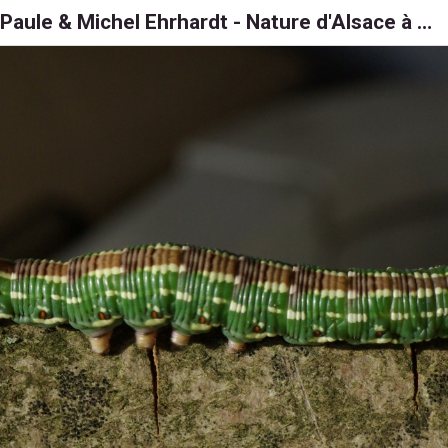
Paule & Michel Ehrhardt - Nature d'Alsace à 6, 8 et 1000 pattes