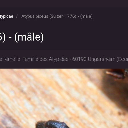
typidae
Atypus piceus (Sulzer, 1776) - (mâle)
) - (mâle)
'une femelle. Famille des Atypidae - 68190 Ungersheim (Eco