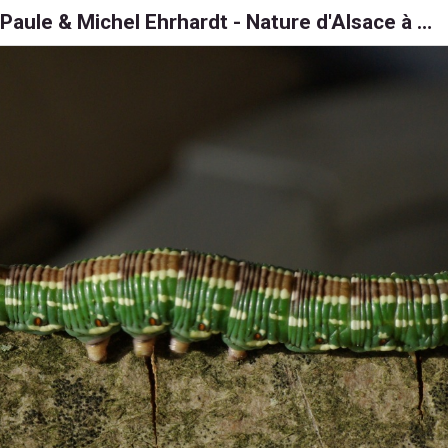
Paule & Michel Ehrhardt - Nature d'Alsace à 6, 8 et 1000 pattes