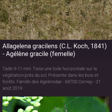
Allagelena gracilens (C.L. Koch, 1841)
- Agélène gracile (femelle)
Taille 9-11 mm. Tisse une toile horizontale sur la
végétation près du sol. Présente dans les bois et
forêts. Famille des Agelenidae - 68700 Cernay - 21
août 2019