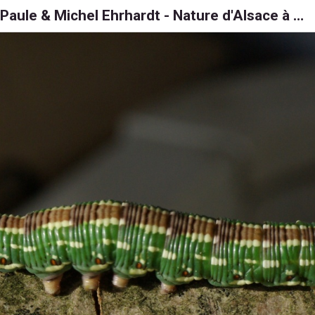
Paule & Michel Ehrhardt - Nature d'Alsace à 6, 8 et 1000 pattes