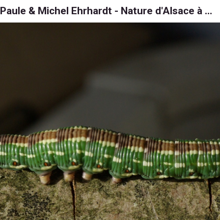
Paule & Michel Ehrhardt - Nature d'Alsace à 6, 8 et 1000 pattes