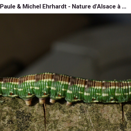
Paule & Michel Ehrhardt - Nature d'Alsace à 6, 8 et 1000 pattes